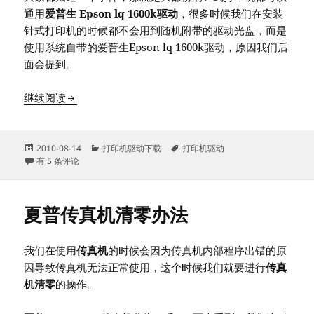
通用
爱普生 Epson lq 1600k驱动
，很多时候我们在安装
针式打印机的时候都不会用到随机附带的驱动光盘，而是
使用系统自带的爱普生Epson lq 1600k驱动，原因我们后
面会提到。
爱普生 Epson lq1600k 驱动下载
继续阅读
发
分
标
2010-08-14
打印机驱动下载
打印机驱动
布
爱普生 Epson lq1600k 驱动下载
类
签
有 5 条评论
于
夏普传真机清零办法
我们在使用
传真机
的时候会因为传真机内部程序出错的原
因导致传真机无法正常使用，这个时候我们就要进行
传真
机清零
的操作。