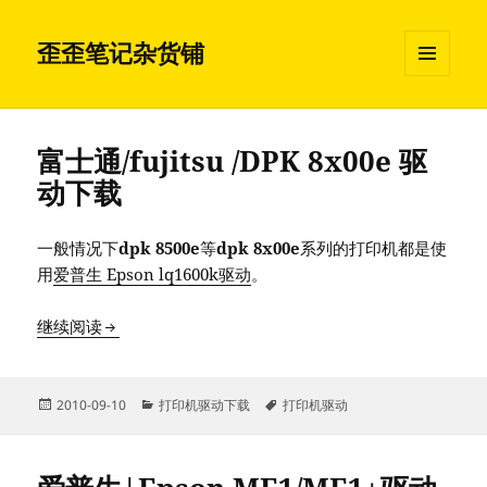
歪歪笔记杂货铺
菜单和
挂件
富士通/fujitsu /DPK 8x00e 驱
动下载
一般情况下
dpk 8500e
等
dpk 8x00e
系列的打印机都是使
用
爱普生 Epson lq1600k驱动
。
富士通/fujitsu /DPK 8x00e 驱动下载
继续阅读
发
分
标
2010-09-10
打印机驱动下载
打印机驱动
布
类
签
于