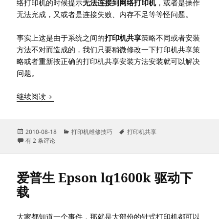
络打印机的时候提示
无法连接到网络打印机
，或者是操作
无法完成，又或者是连接失败、内存不足等等怪问题。
事实上这是由于系统之间的
打印机共享
策略不同或者安装
方法不对而造成的，我们只要稍微修改一下打印机共享策
略或者重新按正确的打印机共享安装方法安装就可以解决
问题。
vista/win 7 系统下无法连接到网络打印机的解决办法
继续阅读
发
分
标
2010-08-18
打印机维修技巧
打印机共享
布
vista/win 7 系统下无法连接到网络打印机的解决办法
类
签
有 2 条评论
于
爱普生 Epson lq1600k 驱动下
载
大家都知道一个事件，那就是大部份的针式打印机都可以