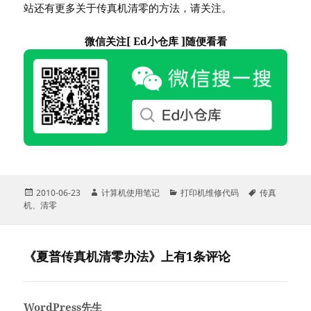
站还有更多关于传真机清零的方法，请关注。
微信关注[ Ed小仓库 ]随便看看
发
作
分
标
2010-06-23
计算机使用笔记
打印机维修代码
传真
布
者
类
签
机
、
清零
于
《夏普传真机清零办法》上有1条评论
WordPress先生
说