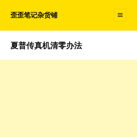
歪歪笔记杂货铺
菜单和
挂件
夏普传真机清零办法