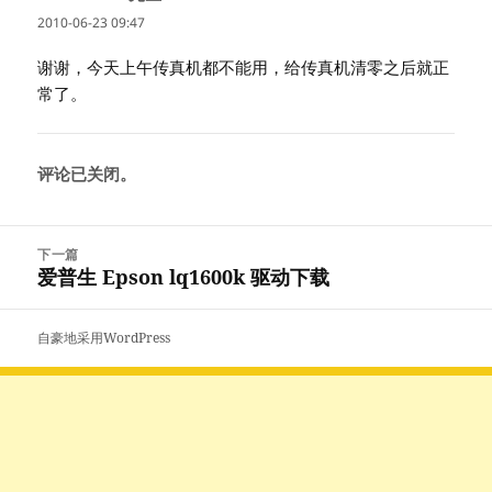
道：
2010-06-23 09:47
谢谢，今天上午传真机都不能用，给传真机清零之后就正
常了。
评论已关闭。
文
下一篇
章
爱普生 Epson lq1600k 驱动下载
下
导
篇
航
文
自豪地采用WordPress
章：