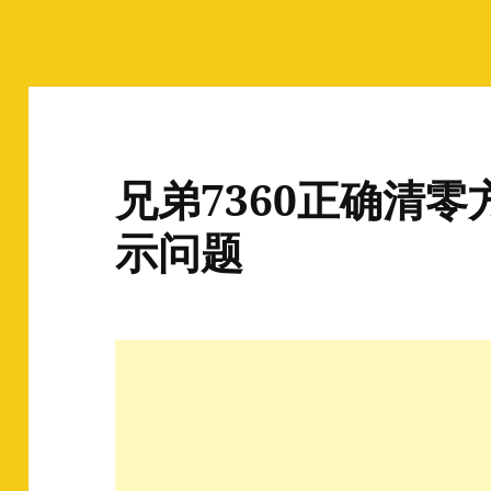
兄弟7360正确清零
示问题