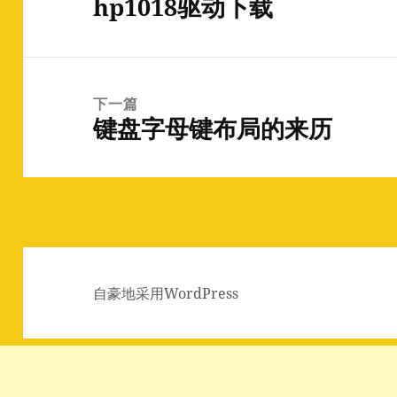
hp1018驱动下载
导
上
航
篇
文
章：
下一篇
键盘字母键布局的来历
下
篇
文
章：
自豪地采用WordPress