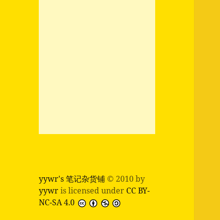
yywr's 笔记杂货铺
© 2010 by
yywr
is licensed under
CC BY-
NC-SA 4.0