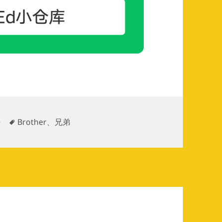
标
法
Brother
、
兄弟
签