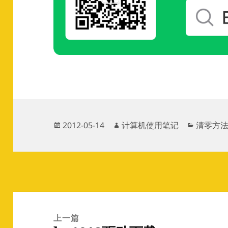
发
作
分
2012-05-14
计算机使用笔记
清零方
布
者
类
于
文
章
上一篇