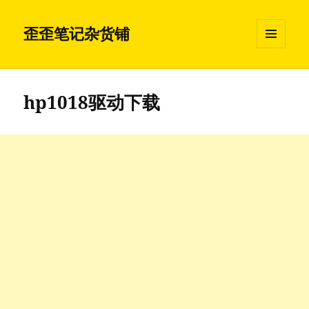
歪歪笔记杂货铺
菜单和
挂件
hp1018驱动下载