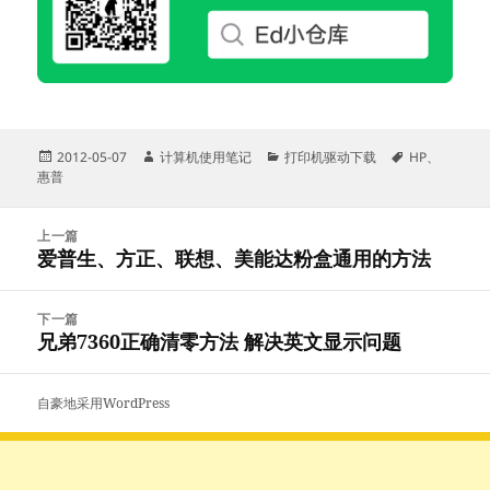
发
作
分
标
2012-05-07
计算机使用笔记
打印机驱动下载
HP
、
布
者
类
签
惠普
于
文
上一篇
章
爱普生、方正、联想、美能达粉盒通用的方法
上
导
篇
航
文
下一篇
章：
兄弟7360正确清零方法 解决英文显示问题
下
篇
文
自豪地采用WordPress
章：