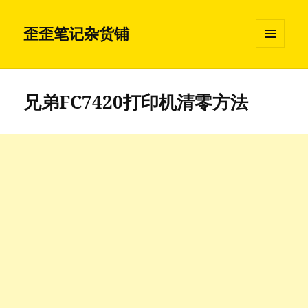
歪歪笔记杂货铺
菜单和
挂件
兄弟FC7420打印机清零方法