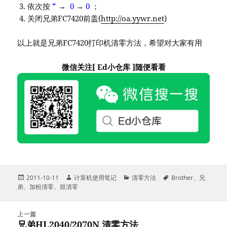
依次按
*
→
0
→
0
；
关闭兄弟FC7420前盖(
http://oa.yywr.net
)
以上就是兄弟FC7420打印机清零方法，希望对大家有用
微信关注[ Ed小仓库 ]随便看看
发
作
分
标
2011-10-11
计算机使用笔记
清零方法
Brother
、
兄
布
者
类
签
弟
、
加粉清零
、
鼓清零
于
文
上一篇
章
兄弟HL2040/2070N 清零方法
上