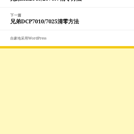
导
篇
航
文
下一篇
章：
兄弟DCP7010/7025清零方法
下
篇
文
自豪地采用WordPress
章：