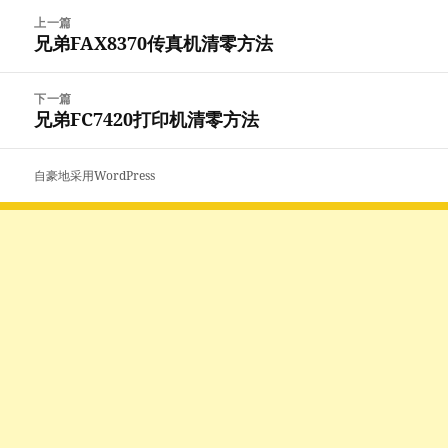
文
上一篇
章
兄弟FAX8370传真机清零方法
上
导
篇
航
文
下一篇
章：
兄弟FC7420打印机清零方法
下
篇
文
自豪地采用WordPress
章：