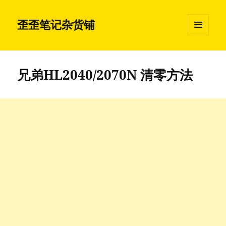
歪歪笔记杂货铺
菜单和
挂件
兄弟HL2040/2070N 清零方法