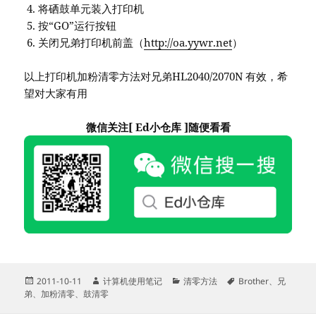
将硒鼓单元装入打印机
按“GO”运行按钮
关闭兄弟打印机前盖（
http://oa.yywr.net
）
以上打印机加粉清零方法对兄弟HL2040/2070N 有效，希
望对大家有用
微信关注[ Ed小仓库 ]随便看看
发
作
分
标
2011-10-11
计算机使用笔记
清零方法
Brother
、
兄
布
者
类
签
弟
、
加粉清零
、
鼓清零
于