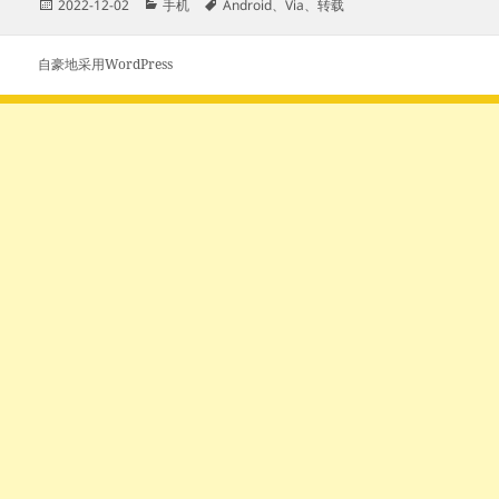
发
分
标
2022-12-02
手机
Android
、
Via
、
转载
布
类
签
于
自豪地采用WordPress