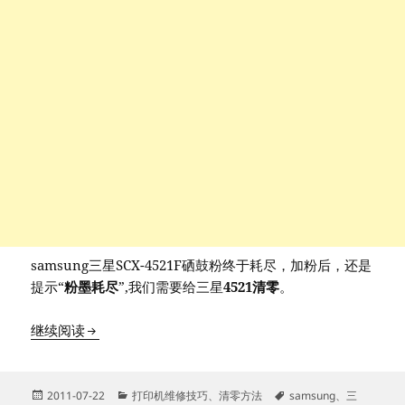
samsung三星SCX-4521F硒鼓粉终于耗尽，加粉后，还是
提示“
粉墨耗尽
”,我们需要给三星
4521清零
。
samsung/三星SCX-4521清零方法
继续阅读
发
分
标
2011-07-22
打印机维修技巧
、
清零方法
samsung
、
三