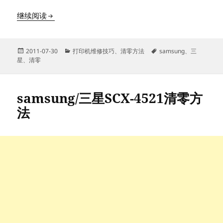
三星scx-4200从英文显示设置成中文显示的方法
继续阅读
发
分
标
2011-07-30
打印机维修技巧
、
清零方法
samsung
、
三
布
类
签
星
、
清零
于
samsung/三星SCX-4521清零方
法