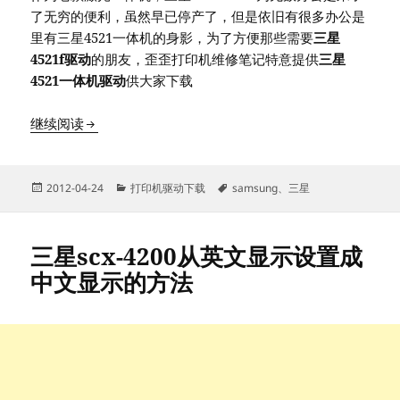
了无穷的便利，虽然早已停产了，但是依旧有很多办公是
里有三星4521一体机的身影，为了方便那些需要
三星
4521f驱动
的朋友，歪歪打印机维修笔记特意提供
三星
4521一体机驱动
供大家下载
三星4521一体机驱动下载地址
继续阅读
发
分
标
2012-04-24
打印机驱动下载
samsung
、
三星
布
类
签
于
三星scx-4200从英文显示设置成
中文显示的方法