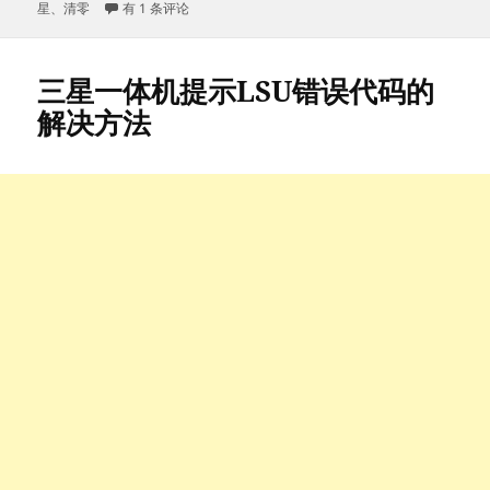
布
samsung/三星SCX-4521清零方法
类
签
星
、
清零
有 1 条评论
于
三星一体机提示LSU错误代码的
解决方法