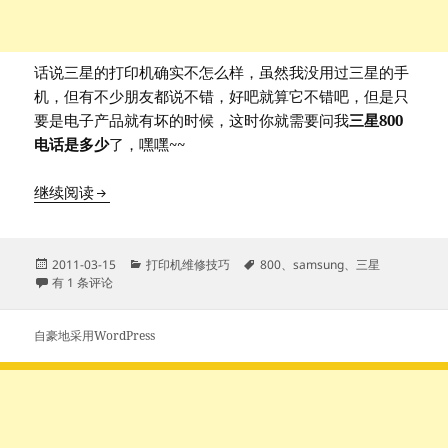
话说三星的打印机确实不怎么样，虽然我没用过三星的手
机，但有不少朋友都说不错，好吧就算它不错吧，但是只
要是电子产品就有坏的时候，这时你就需要问我
三星800
电话是多少
了，嘿嘿~~
三星(samsung)800售后电话
继续阅读
发
分
标
2011-03-15
打印机维修技巧
800
、
samsung
、
三星
布
三星(samsung)800售后电话
类
签
有 1 条评论
于
自豪地采用WordPress