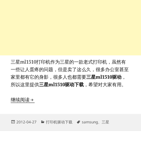
三星ml1510打印机作为三星的一款老式打印机，虽然有
一些让人蛋疼的问题，但是卖了这么久，很多办公室甚至
家里都有它的身影，很多人也都需要
三星ml1510驱动
，
所以这里提供
三星ml1510驱动下载
，希望对大家有用。
三星ml1510驱动下载
继续阅读
发
分
标
2012-04-27
打印机驱动下载
samsung
、
三星
布
类
签
于