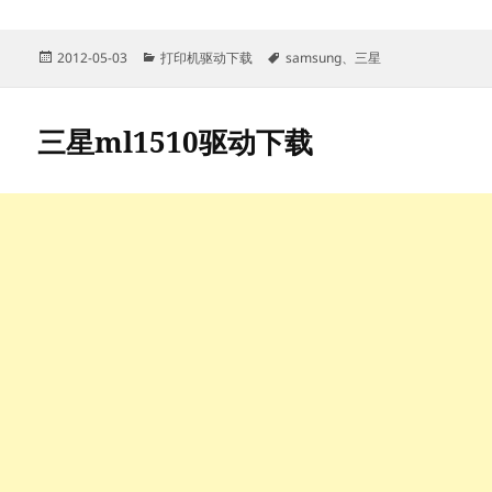
发
分
标
2012-05-03
打印机驱动下载
samsung
、
三星
布
类
签
于
三星ml1510驱动下载