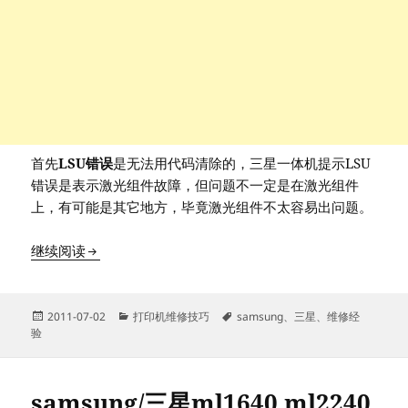
首先
LSU错误
是无法用代码清除的，三星一体机提示LSU
错误是表示激光组件故障，但问题不一定是在激光组件
上，有可能是其它地方，毕竟激光组件不太容易出问题。
三星一体机提示LSU错误代码的解决方法
继续阅读
发
分
标
2011-07-02
打印机维修技巧
samsung
、
三星
、
维修经
布
类
签
验
于
samsung/三星ml1640 ml2240