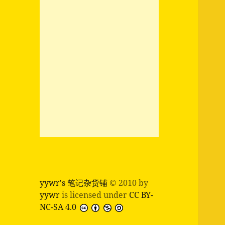
yywr's 笔记杂货铺
© 2010 by
yywr
is licensed under
CC BY-
NC-SA 4.0