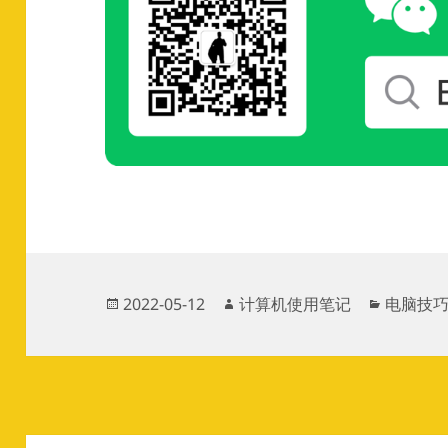
发
作
分
2022-05-12
计算机使用笔记
电脑技
布
者
类
于