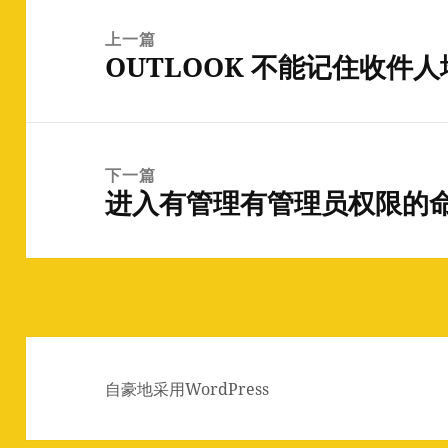
文
章
上一篇
OUTLOOK 不能记住收件
导
上
航
篇
文
章：
下一篇
进入有管理有管理员权限的
下
篇
文
章：
自豪地采用WordPress