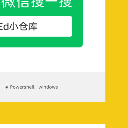
标
巧
Powershell
、
windows
签