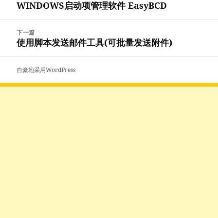
WINDOWS启动项管理软件 EasyBCD
上
导
篇
航
文
下一篇
章：
使用脚本发送邮件工具(可批量发送附件)
下
篇
文
自豪地采用WordPress
章：