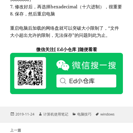
7. 修改好后，再选择hexadecimal（十六进制），很重要
8. 保存，然后重启电脑
重启电脑后加载的网络盘就可以突破大小限制了，“文件
大小超出允许的限制，无法保存”的问题到此为止。
微信关注[ Ed小仓库 ]随便看看
发
作
分
标
2019-11-24
计算机使用笔记
电脑技巧
windows
布
者
类
签
于
文
上一篇
章