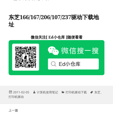
东芝166/167/206/107/237驱动下载地
址
微信关注[ Ed小仓库 ]随便看看
发
作
分
标
2011-02-05
计算机使用笔记
打印机驱动下载
东芝
、
布
者
类
签
打印机驱动
于
文
上一篇
章