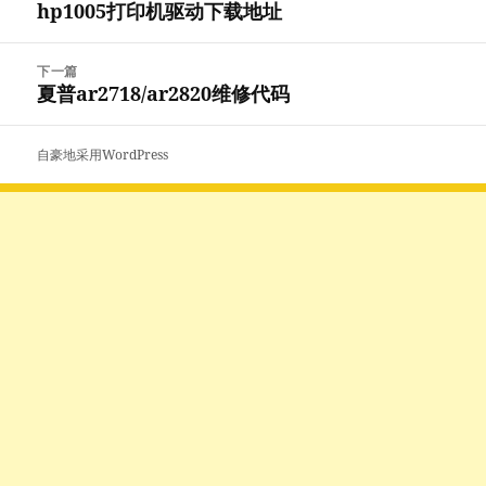
hp1005打印机驱动下载地址
上
导
篇
航
文
下一篇
章：
夏普ar2718/ar2820维修代码
下
篇
文
自豪地采用WordPress
章：