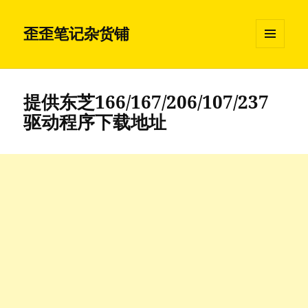
歪歪笔记杂货铺
菜单和
挂件
提供东芝166/167/206/107/237
驱动程序下载地址