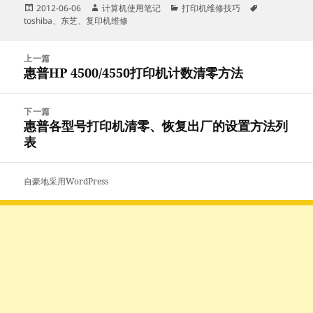
发
作
分
标
2012-06-06
计算机使用笔记
打印机维修技巧
布
者
类
签
toshiba
、
东芝
、
复印机维修
于
文
上一篇
章
惠普HP 4500/4550打印机计数清零方法
上
导
篇
航
文
下一篇
章：
惠普各型号打印机清零、恢复出厂的设置方法列
下
表
篇
文
章：
自豪地采用WordPress