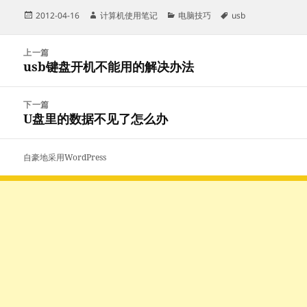
发
作
分
标
2012-04-16
计算机使用笔记
电脑技巧
usb
布
者
类
签
于
文
上一篇
章
usb键盘开机不能用的解决办法
上
导
篇
航
文
下一篇
章：
U盘里的数据不见了怎么办
下
篇
文
自豪地采用WordPress
章：