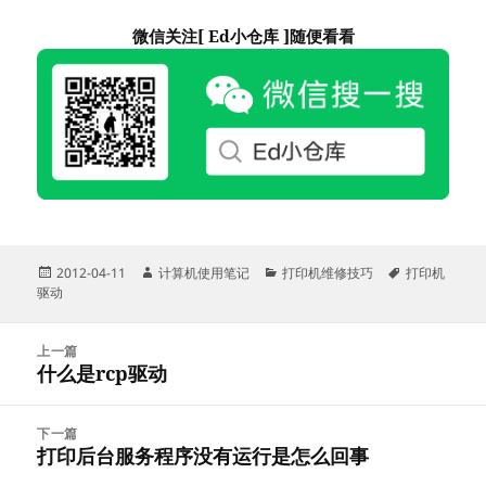
微信关注[ Ed小仓库 ]随便看看
发
作
分
标
2012-04-11
计算机使用笔记
打印机维修技巧
打印机
布
者
类
签
驱动
于
文
上一篇
章
什么是rcp驱动
上
导
篇
航
文
下一篇
章：
打印后台服务程序没有运行是怎么回事
下
篇