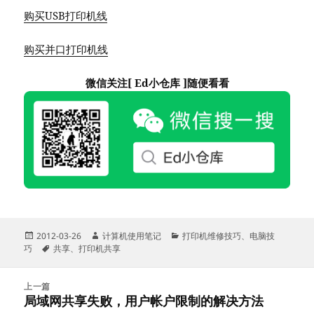
购买USB打印机线
购买并口打印机线
微信关注[ Ed小仓库 ]随便看看
发
作
分
2012-03-26
计算机使用笔记
打印机维修技巧
、
电脑技
布
标
者
类
巧
共享
、
打印机共享
于
签
文
上一篇
章
局域网共享失败，用户帐户限制的解决方法
上
导