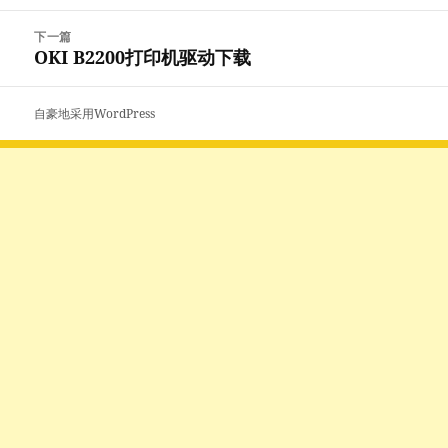
篇
航
文
下一篇
章：
OKI B2200打印机驱动下载
下
篇
文
自豪地采用WordPress
章：