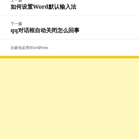
上一篇
章
如何设置Word默认输入法
上
导
篇
航
文
下一篇
章：
qq对话框自动关闭怎么回事
下
篇
文
自豪地采用WordPress
章：