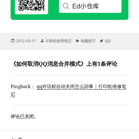
发
作
分
标
2012-03-17
计算机使用笔记
电脑技巧
QQ
布
者
类
签
于
《如何取消QQ消息合并模式》上有1条评论
Pingback：
qq对话框自动关闭怎么回事 | 打印机维修笔
记
评论已关闭。
文