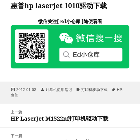
惠普hp laserjet 1010驱动下载
微信关注[ Ed小仓库 ]随便看看
发
作
分
标
2012-01-08
计算机使用笔记
打印机驱动下载
HP
、
布
者
类
签
惠普
于
文
上一篇
章
HP LaserJet M1522nf打印机驱动下载
上
导
篇
航
文
下一篇