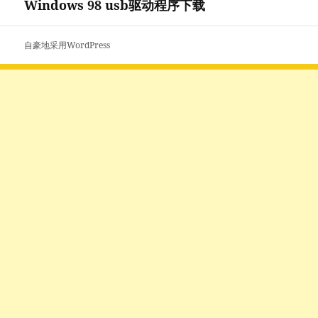
章：
Windows 98 usb驱动程序下载
下
篇
文
自豪地采用WordPress
章：