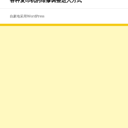
各种复印机的维修调整进入方式
下
篇
文
自豪地采用WordPress
章：