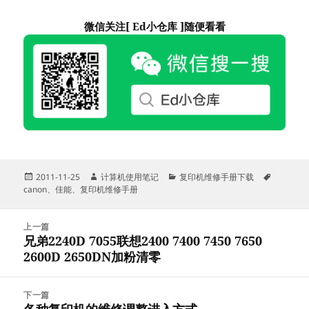
微信关注[ Ed小仓库 ]随便看看
发
作
分
标
2011-11-25
计算机使用笔记
复印机维修手册下载
布
者
类
签
canon
、
佳能
、
复印机维修手册
于
文
上一篇
章
兄弟2240D 7055联想2400 7400 7450 7650
上
导
2600D 2650DN加粉清零
篇
航
文
章：
下一篇