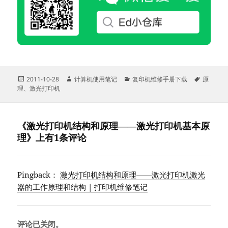
发
作
分
标
2011-10-28
计算机使用笔记
复印机维修手册下载
原
布
者
类
签
理
、
激光打印机
于
《激光打印机结构和原理——激光打印机基本原
理》上有1条评论
Pingback：
激光打印机结构和原理——激光打印机激光
器的工作原理和结构 | 打印机维修笔记
评论已关闭。