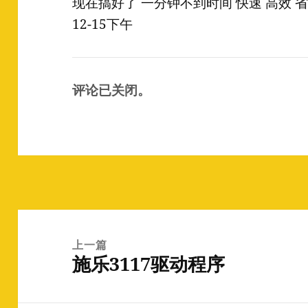
现在搞好了 一分钟不到时间 快速 高效 省
12-15下午
评论已关闭。
文
章
上一篇
施乐3117驱动程序
导
上
航
篇
文