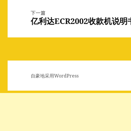
章：
下一篇
亿利达ECR2002收款机说
下
篇
文
章：
自豪地采用WordPress