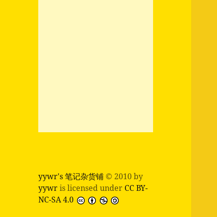
yywr's 笔记杂货铺
© 2010 by
yywr
is licensed under
CC BY-
NC-SA 4.0