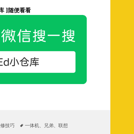
库 ]随便看看
标
维修技巧
一体机
、
兄弟
、
联想
签