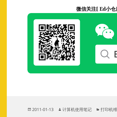
微信关注[ Ed小仓
发
作
分
2011-01-13
计算机使用笔记
打印机
布
者
类