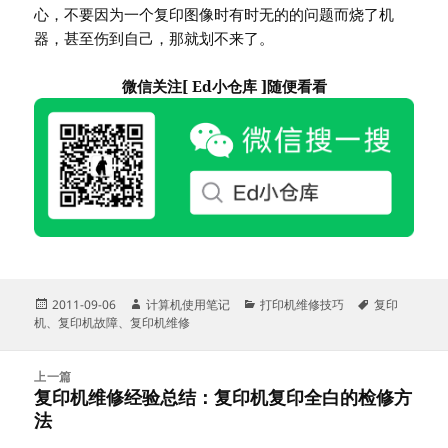
心，不要因为一个复印图像时有时无的的问题而烧了机
器，甚至伤到自己，那就划不来了。
微信关注[ Ed小仓库 ]随便看看
发
作
分
标
2011-09-06
计算机使用笔记
打印机维修技巧
复印
布
者
类
签
机
、
复印机故障
、
复印机维修
于
文
上一篇
章
复印机维修经验总结：复印机复印全白的检修方
上
导
法
篇
航
文