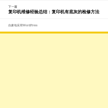
章：
下一篇
复印机维修经验总结：复印机有底灰的检修方法
下
篇
文
自豪地采用WordPress
章：