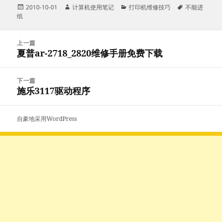
发
作
分
标
2010-10-01
计算机使用笔记
打印机维修技巧
不能进
布
者
类
签
纸
于
文
上一篇
章
夏普ar-2718_2820维修手册免费下载
上
导
篇
航
文
下一篇
章：
施乐3117驱动程序
下
篇
文
自豪地采用WordPress
章：