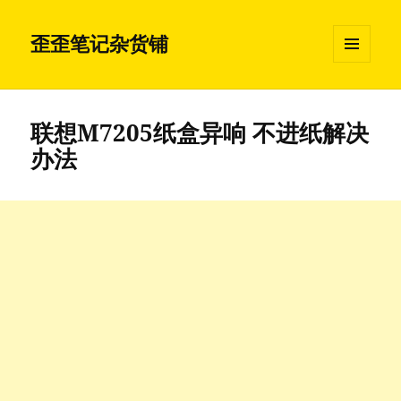
歪歪笔记杂货铺
菜单和
挂件
联想M7205纸盒异响 不进纸解决
办法