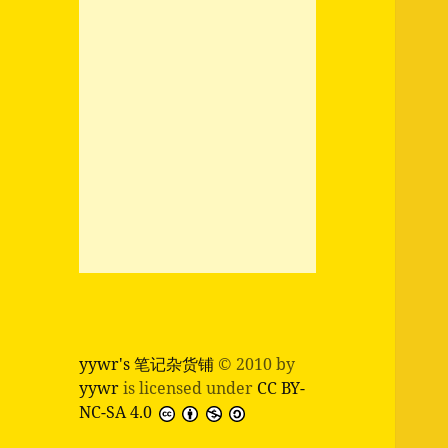
yywr's 笔记杂货铺
© 2010 by
yywr
is licensed under
CC BY-
NC-SA 4.0