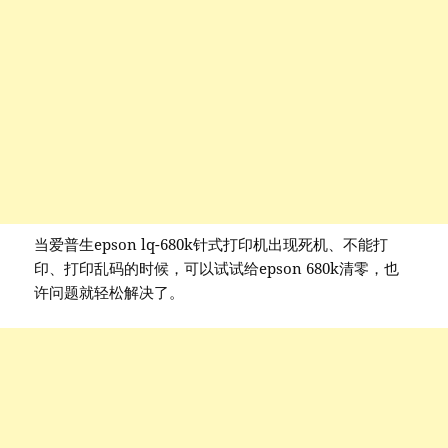
当爱普生epson lq-680k针式打印机出现死机、不能打
印、打印乱码的时候，可以试试给epson 680k清零，也
许问题就轻松解决了。