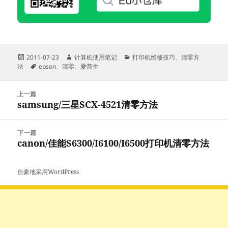
发
作
分
2011-07-23
计算机使用笔记
打印机维修技巧
、
清零方
布
标
者
类
法
epson
、
清零
、
爱普生
于
签
文
上一篇
章
samsung/三星SCX-4521清零方法
上
导
篇
航
文
下一篇
章：
canon/佳能S6300/I6100/I6500打印机清零方法
下
篇
文
自豪地采用WordPress
章：