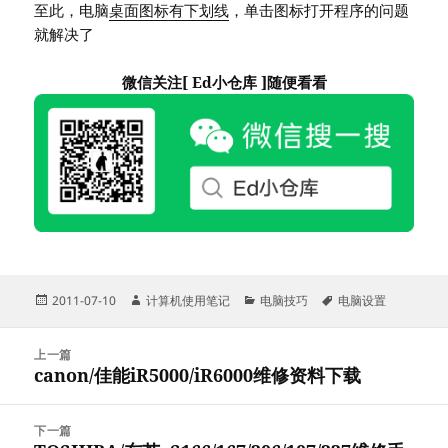
至此，电脑
桌面图标有下划线
，单击图标打开程序的问题
就解决了
微信关注[ Ed小仓库 ]随便看看
发
作
分
标
2011-07-10
计算机使用笔记
电脑技巧
电脑设置
布
者
类
签
于
文
上一篇
章
canon/佳能iR5000/iR6000维修资料下载
上
导
篇
航
文
下一篇
章：