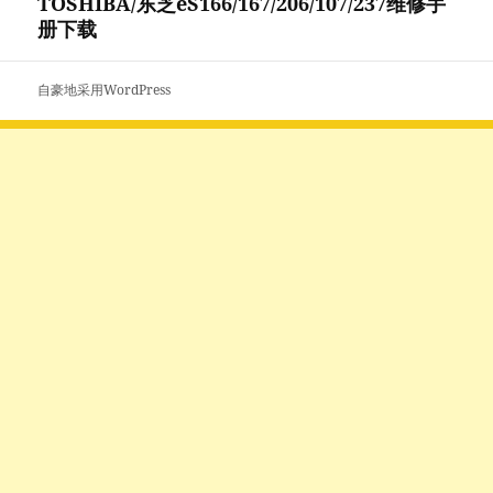
TOSHIBA/东芝eS166/167/206/107/237维修手
下
册下载
篇
文
章：
自豪地采用WordPress