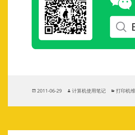
发
作
分
2011-06-29
计算机使用笔记
打印机
布
者
类
于
文