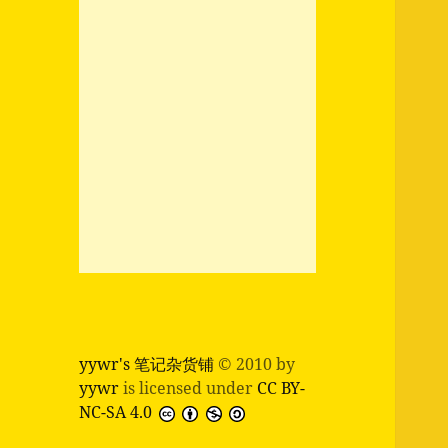
yywr's 笔记杂货铺
© 2010 by
yywr
is licensed under
CC BY-
NC-SA 4.0