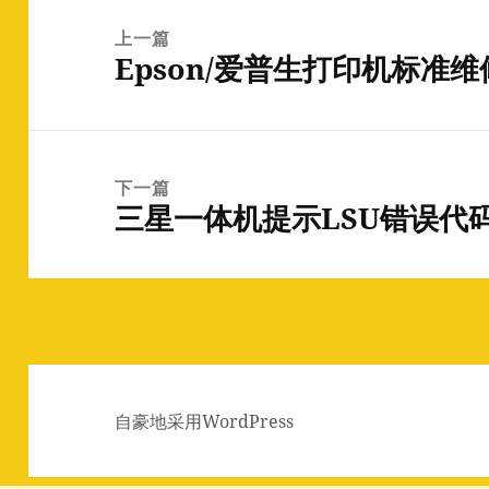
章
上一篇
Epson/爱普生打印机标准
导
上
航
篇
文
章：
下一篇
三星一体机提示LSU错误代
下
篇
文
章：
自豪地采用WordPress