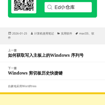
发
作
分
标
2026-01-25
计算机使用笔记
实用软件
macOS
、
软
布
者
类
签
件
于
文
上一篇
章
如何获取写入主板上的Windows 序列号
上
导
篇
航
文
下一篇
章：
Windows 剪切板历史快捷键
下
篇
文
自豪地采用WordPress
章：