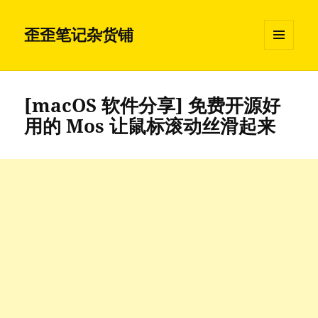
歪歪笔记杂货铺
菜单和
挂件
[macOS 软件分享] 免费开源好
用的 Mos 让鼠标滚动丝滑起来