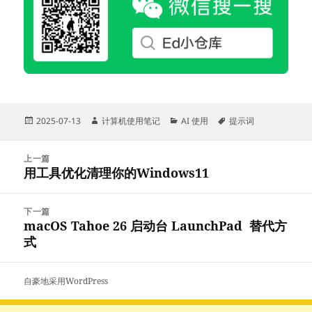
发
作
分
标
2025-07-13
计算机使用笔记
AI 使用
提示词
布
者
类
签
于
文
上一篇
章
用工具优化清理你的Windows11
上
导
篇
航
文
下一篇
章：
macOS Tahoe 26 启动台 LaunchPad 替代方
下
式
篇
文
章：
自豪地采用WordPress