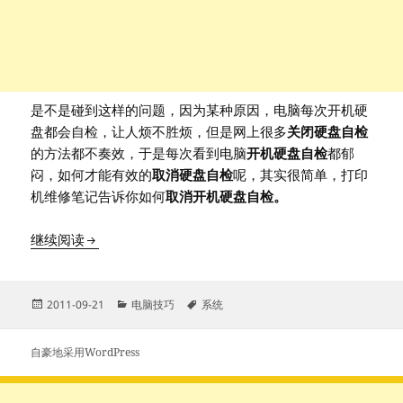
是不是碰到这样的问题，因为某种原因，电脑每次开机硬
盘都会自检，让人烦不胜烦，但是网上很多
关闭硬盘自检
的方法都不奏效，于是每次看到电脑
开机硬盘自检
都郁
闷，如何才能有效的
取消硬盘自检
呢，其实很简单，打印
机维修笔记告诉你如何
取消开机硬盘自检。
完美解决电脑每次开机硬盘自检的方法
继续阅读
发
分
标
2011-09-21
电脑技巧
系统
布
类
签
于
自豪地采用WordPress