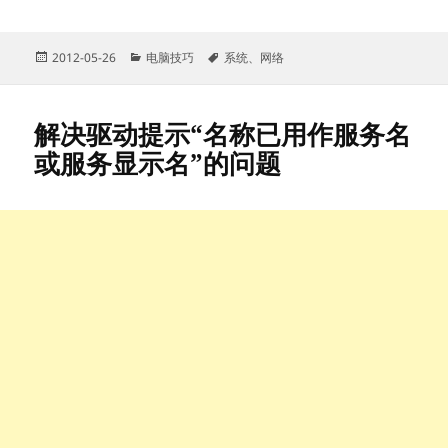
发
分
标
2012-05-26
电脑技巧
系统
、
网络
布
类
签
于
解决驱动提示“名称已用作服务名
或服务显示名”的问题